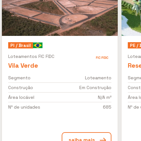
PI / Brasil
PE / 
Loteamentos FIC FIDC
Lotea
Vila Verde
Rese
Segmento
Loteamento
Segm
Construção
Em Construção
Const
Área locável
N/A m²
Área l
Nº de unidades
685
Nº de
saiba mais