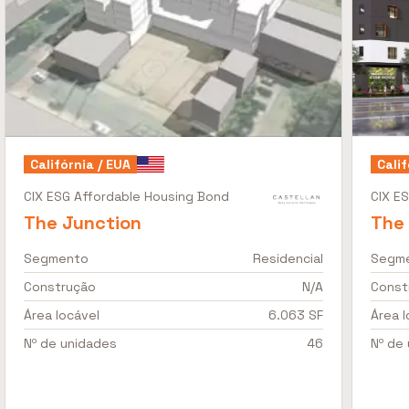
Califórnia / EUA
Calif
CIX ESG Affordable Housing Bond
CIX E
The Junction
The
Segmento
Residencial
Segm
Construção
N/A
Const
Área locável
6.063 SF
Área l
Nº de unidades
46
Nº de