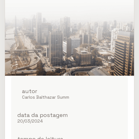
autor
Conheça as
Carlos Balthazar Summ
vantagens dos
investimentos
data da postagem
20/03/2024
onshore
tempo de leitura