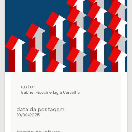
autor
Perspectivas do
Gabriel Piccoli e Lígia Carvalho
mercado de
multifamily nos EUA
data da postagem
10/02/2025
em 2025
tempo de leitura