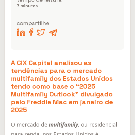
Investimentos Imobiliários
7
minutos
Investimentos no Exterior
compartilhe
A CIX Capital analisou as
tendências para o mercado
multifamily dos Estados Unidos
tendo como base o “2025
Multifamily Outlook” divulgado
pelo Freddie Mac em janeiro de
2025
O mercado de
multifamily
, ou residencial
para renda, nos Estados Unidos é