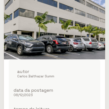
autor
CIX COFE US
Carlos Balthazar Summ
Properties Fund
data da postagem
08/12/2023
tempo de leitura